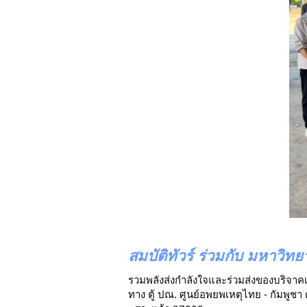
สมบัติทัวร์ ร่วมกับ มหาวิท
รวมพลังส่งกำลังใจและร่วมส่งของบริจาค
ทาง ตู้ ปณ. ศูนย์อพยพเหตุไทย - กัมพูชา ดั