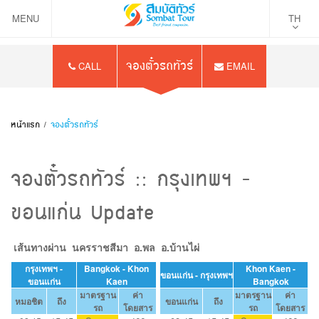
MENU
TH
จองตั๋วรถทัวร์
CALL
EMAIL
หน้าแรก
/
จองตั๋วรถทัวร์
จองตั๋วรถทัวร์ :: กรุงเทพฯ -
ขอนแก่น Update
เส้นทางผ่าน นครราชสีมา อ.พล อ.บ้านไผ่
กรุงเทพฯ -
Bangkok - Khon
Khon Kaen
-
ขอนแก่น
-
กรุงเทพฯ
ขอนแก่น
Kaen
Bangkok
มาตรฐาน
ค่า
มาตรฐาน
ค่า
หมอชิต
ถึง
ขอนแก่น
ถึง
รถ
โดยสาร
รถ
โดยสาร