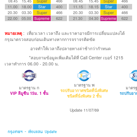
15.45
Super
466
08.45
15.45
Super
466
08.45
11.00
18.00
Star
400
11.15
18.15
Star
400
20.30
03.30
Super
466
20.30
03.30
Super
466
22.00
622
622
05.00
Supreme
21.30
04.30
Supreme
หมายเหตุ
:
เที่ยวเวลา เวลาถึง และราคาอาจมีการเปลี่ยนแปลงได้
กรุณาตรวจสอบก่อนเดินทางหากการจราจรติดขัด
อาจทำให้เวลาถึงปลายทางล่าช้ากว่ากำหนด
*สอบถามข้อมูลเพิ่มเติมได้ที่ Call Center เบอร์ 1215
เวลาทำการ 06.00 - 20.00 น.
พ
มาตรฐาน
ก
มาตรฐาน
มาตร
รถปรับอากาศชนิดที่นั่งพิเศษ
VIP ลีมูซีน 15ม.
1 ชั้น
รถปรับอาก
ชนิดที่นั่งพิเศษ 2 ชั้น
Update 11/07/69
กรุงเทพฯ - เชียงแสน Update