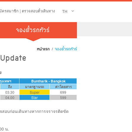
มัครสมาชิก
|
ตรวจสอบตั๋วเดินทาง
TH
จองตั๋วรถทัวร์
หน้าแรก
/
จองตั๋วรถทัวร์
 Update
ง
รุงเทพฯ
Buntharik
- Bangkok
ถึง
มาตรฐานรถ
ค่าโดยสาร
03.30
Super
699
04.00
Star
599
รวจสอบก่อนเดินทางหากการจราจรติดขัด
00 น.