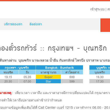
เข้าสู่ระบบ
|
ส
บริการของเรา
ติดต่อเรา
จองตั๋วรถทัวร์ :: กรุงเทพฯ - บุณฑริก
ส้นทางผ่าน บุณฑริก นาจะหลวย น้ำยืน กันทรลักษ์ ไพรบึง ปราสาท นางรอ
กรุงเทพฯ - บุณฑริก
Bangkok - Buntharik
บุญฑริก-
ก
หมอชิต
ถึง
มาตรฐานรถ
ค่าโดยสาร
บุณฑริก
19.15
05.35
Super
699
16.30
20.30
07.00
Star
599
17.30
มายเหตุ
:
เที่ยวเวลา เวลาถึง และราคาอาจมีการเปลี่ยนแปลงได้ กรุณาต
าจทำให้เวลาถึงปลายทางล่าช้ากว่ากำหนด
สอบถามข้อมูลเพิ่มเติมได้ที่ Call Center เบอร์ 1215 เวลาทำการ 06.00 - 20.