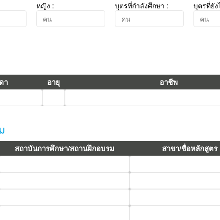
หญิง :
บุตรที่กำลังศึกษา :
บุตรที่ยั
รดา
อายุ
อาชีพ
รม
สถาบันการศึกษา/สถานฝึกอบรม
สาขา/ชื่อหลักสูตร