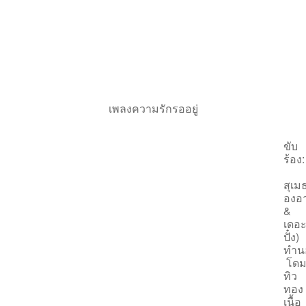
เพลงความรักรออยู่
ขับ
ร้อง:
สุเม
องอา
&
เดอ
ปั๋ง)
ทำน
โด
ทิว
ทอง
เนื้อ